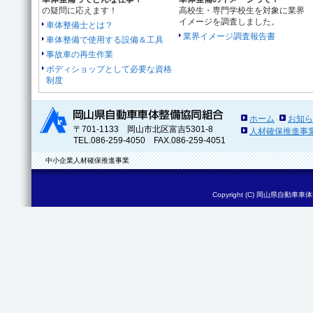
の疑問に応えます！
高校生・専門学校生を対象に業界
イメージを調査しました。
車体整備士とは？
業界イメージ調査報告書
車体整備で使用する設備＆工具
事故車の再生作業
ボディショップとして必要な資格
制度
ホーム
お知ら
〒701-1133 岡山市北区富吉5301-8
人材確保推進事
TEL.086-259-4050 FAX.086-259-4051
中小企業人材確保推進事業
Copyright (C)
岡山県自動車車体