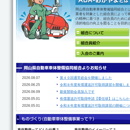
岡山県自動車車体整備協同組合と
業者を対象とした組合員によって
の精神に基づき、組合員のために
済的地位の向上を図ることを目的
2026.08.07
第４９回通常総会を開催しました
2026.06.25
令和８年度有償運送許可取得講習を開催しま
2026.06.09
新規賛助会員加入です
2026.05.01
有償運送許可取得申請【委任状】はこちらか
2026.05.01
令和８年度有償運送許可取得講習の開催につ
車体整備ってどんな仕事？
車体整備のイメージって？