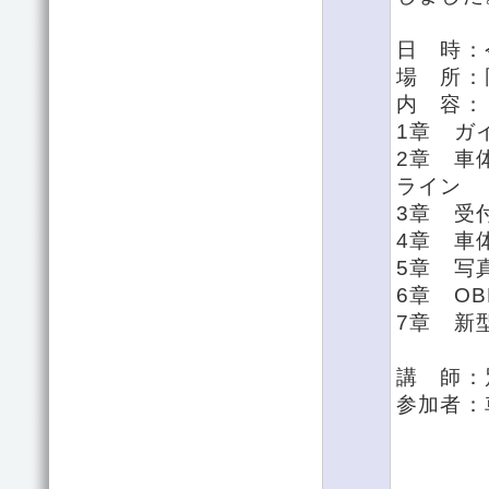
日 時：
場 所：
内 容：
1章 ガ
2章 車
ライン
3章 受
4章 車
5章 写
6章 O
7章 新
講 師：
参加者：