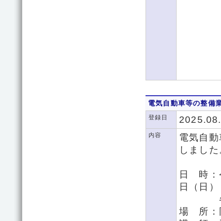
電気自動車等の整備
登録日
2025.08
内容
電気自動
しました
日 時：
日（日）
各日９
場 所：