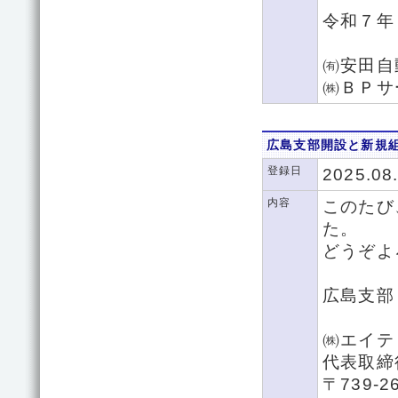
令和７年
㈲安田自
㈱ＢＰサ
広島支部開設と新規
登録日
2025.08
内容
このたび
た。
どうぞよ
広島支部
㈱エイテ
代表取締
〒739-