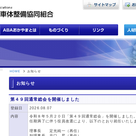
HOME
お知らせ
お知らせ
第４９回通常総会を開催しました
登録日
2026.08.07
内容
令和８年５月２０日「第４９回通常総会」を開催しました
任期満了に伴う役員改選により、以下のとおり就任いたし
理事長 定光純一（再任）
副理事長 谷口 昇（再任）