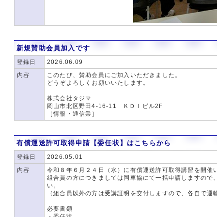
新規賛助会員加入です
登録日
2026.06.09
内容
このたび、賛助会員にご加入いただきました。
どうぞよろしくお願いいたします。
株式会社タジマ
岡山市北区野田4-16-11 ＫＤＩビル2F
［情報・通信業］
有償運送許可取得申請【委任状】はこちらから
登録日
2026.05.01
内容
令和８年６月２４日（水）に有償運送許可取得講習を開催
組合員の方につきましては岡車協にて一括申請しますので
い。
（組合員以外の方は受講証明を交付しますので、各自で運
必要書類
・委任状