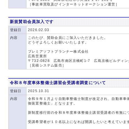
［事故車買取及びインターネットオークション運営］
新規賛助会員加入です
登録日
2026.02.03
内容
このたび、賛助会員にご加入いただきました。
どうぞよろしくお願いいたします。
プレミアソフトプランナー株式会社
広島営業所
〒732-0828 広島市南区京橋町1-7 広島京橋ビルディン
［見積システム販売］
令和８年度車体整備士講習会受講者調査について
登録日
2025.10.31
内容
令和９年１月より自動車整備士制度が改定され、自動車車
御装置整備士」となります。
新制度移行前の令和８年度車体整備士講習受講者の有無に
受講希望者が１０名以上になれば開講したいと考えていま