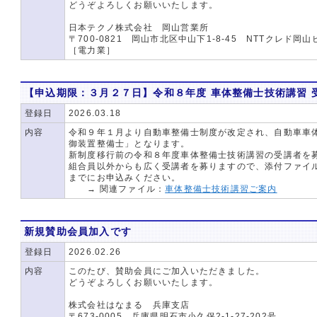
どうぞよろしくお願いいたします。
日本テクノ株式会社 岡山営業所
〒700-0821 岡山市北区中山下1-8-45 NTTクレド岡山
［電力業］
【申込期限：３月２７日】令和８年度 車体整備士技術講習 
登録日
2026.03.18
内容
令和９年１月より自動車整備士制度が改定され、自動車車
御装置整備士」となります。
新制度移行前の令和８年度車体整備士技術講習の受講者を
組合員以外からも広く受講者を募りますので、添付ファイ
までにお申込みください。
→ 関連ファイル：
車体整備士技術講習ご案内
新規賛助会員加入です
登録日
2026.02.26
内容
このたび、賛助会員にご加入いただきました。
どうぞよろしくお願いいたします。
株式会社はなまる 兵庫支店
〒673-0005 兵庫県明石市小久保2-1-27-202号