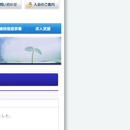
。
ました。