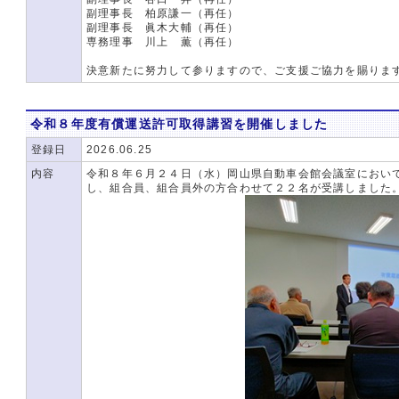
副理事長 柏原謙一（再任）
副理事長 眞木大輔（再任）
専務理事 川上 薫（再任）
決意新たに努力して参りますので、ご支援ご協力を賜りま
令和８年度有償運送許可取得講習を開催しました
登録日
2026.06.25
内容
令和８年６月２４日（水）岡山県自動車会館会議室におい
し、組合員、組合員外の方合わせて２２名が受講しました