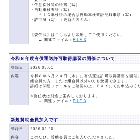
・任意保険等の証書（写）
・自動車検査証（写）
＊ＩＣ車検証の場合は自動車検査証記録事項（写）
・許可証（写）（更新の方のみ）
【委任状】はこちらより印刷してご使用ください。
→ 関連ファイル：
FILE-3
令和８年度有償運送許可取得講習の開催について
登録日
2026.05.01
内容
令和８年６月２４日（水）に有償運送許可取得講習を開催
組合員の方、または組合員以外の方も受講できます。
詳細は関連ファイルをご確認の上、ＦＡＸにてお申込みく
※委任状は別途ご案内しております。
→ 関連ファイル：
FILE-3
新規賛助会員加入です
登録日
2026.04.20
内容
このたび、賛助会員にご加入いただきました。